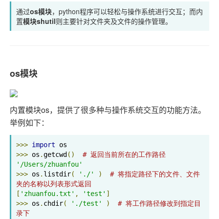
通过
os模块
，python程序可以轻松与操作系统进行交互；而内
置
模块shutil
则主要针对文件夹及文件的操作管理。
os模块
内置模块os，提供了很多种与操作系统交互的功能方法。
举例如下：
>>>
import
>>>
 os
.
getcwd
()
# 返回当前所在的工作路径
'/Users/zhuanfou'
>>>
 os
.
listdir
(
'./'
)
# 将指定路径下的文件、文件
夹的名称以列表形式返回
[
'zhuanfou.txt'
,
'test'
]
>>>
 os
.
chdir
(
'./test'
)
# 将工作路径修改到指定目
录下