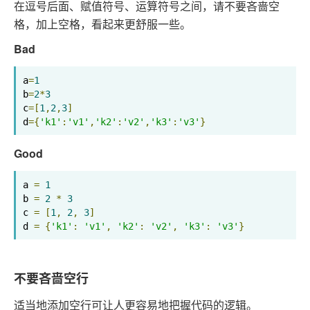
在逗号后面、赋值符号、运算符号之间，请不要吝啬空
格，加上空格，看起来更舒服一些。
Bad
a
=
1
b
=
2
*
3
c
=[
1
,
2
,
3
]
d
={
'k1'
:
'v1'
,
'k2'
:
'v2'
,
'k3'
:
'v3'
}
Good
a 
=
1
b 
=
2
*
3
c 
=
[
1
,
2
,
3
]
d 
=
{
'k1'
:
'v1'
,
'k2'
:
'v2'
,
'k3'
:
'v3'
}
不要吝啬空行
适当地添加空行可让人更容易地把握代码的逻辑。