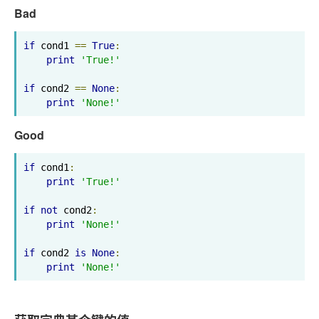
Bad
if
 cond1 
==
True
:
print
'True!'
if
 cond2 
==
None
:
print
'None!'
Good
if
 cond1
:
print
'True!'
if
not
 cond2
:
print
'None!'
if
 cond2 
is
None
:
print
'None!'