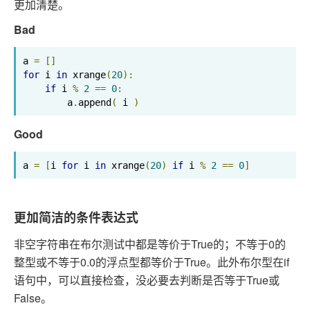
更加清楚。
Bad
a 
=
[]
for
 i 
in
 xrange
(
20
):
if
 i 
%
2
==
0
:
        a
.
append
(
 i 
)
Good
a 
=
[
i 
for
 i 
in
 xrange
(
20
)
if
 i 
%
2
==
0
]
更加简洁的条件表达式
非空字符串在布尔测试中都是等价于True的；不等于0的
整型或不等于0.0的浮点型都等价于True。此外布尔型在if
语句中，可以直接检查，没必要去判断是否等于True或
False。