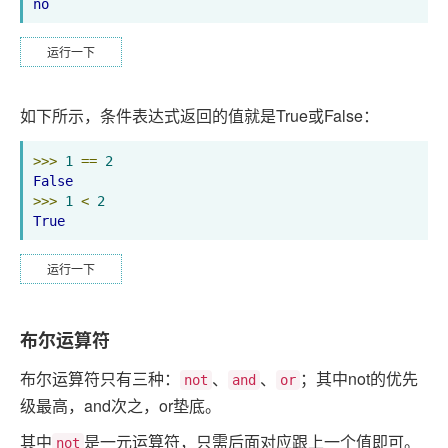
no
运行一下
如下所示，条件表达式返回的值就是True或False：
>>>
1
==
2
False
>>>
1
<
2
True
运行一下
布尔运算符
布尔运算符只有三种：
、
、
；其中not的优先
not
and
or
级最高，and次之，or垫底。
其中
是一元运算符，只需后面对应跟上一个值即可。
not