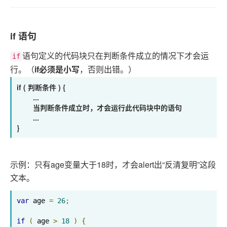
if 语句
语句定义的代码块只在判断条件成立的情况下才会运
if
行。（
if必须是小写
，否则出错。）
if ( 判断条件 ) {
...
当判断条件成立时，才会运行此代码块中的语句
...
}
示例：只有age变量大于18时，才会alert出“反清复明”这段
文本。
var
 age 
=
26
;
if
(
 age 
>
18
)
{