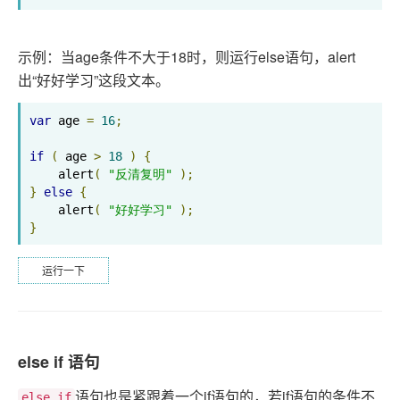
示例：当age条件不大于18时，则运行else语句，alert
出“好好学习”这段文本。
var
 age 
=
16
;
if
(
 age 
>
18
)
{
    alert
(
"反清复明"
);
}
else
{
    alert
(
"好好学习"
);
}
运行一下
else if 语句
语句也是紧跟着一个if语句的，若if语句的条件不
else if