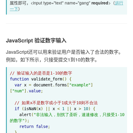
属性即可，<input type="text" name="gang"
required
>（
运行
一下
）
JavaScript 验证数字输入
JavaScript还可以用来验证用户是否输入了合法的数字。
例如，如下所示，只接受提交1到10的数字。
// 验证输入的是否是1-10的数字
function
 validate_form
()
{
var
 x 
=
 document
.
forms
[
"example"
]
[
"num"
].
value
;
// 如果x不是数字或小于1或大于10则不合法
if
(
isNaN
(
x
)
||
 x 
<
1
||
 x 
>
10
)
{
    alert
(
"非法输入，别扰了圣听，速速修改，只接受1-10
的数字"
);
return
false
;
}