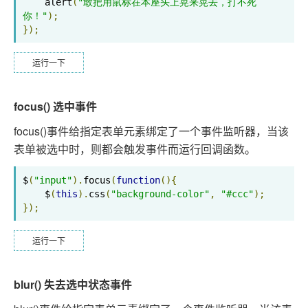
    alert
(
"敢把用鼠标在本座头上晃来晃去，打不死
你！"
);
});
运行一下
focus() 选中事件
focus()事件给指定表单元素绑定了一个事件监听器，当该
表单被选中时，则都会触发事件而运行回调函数。
$
(
"input"
).
focus
(
function
(){
    $
(
this
).
css
(
"background-color"
,
"#ccc"
);
});
运行一下
blur() 失去选中状态事件