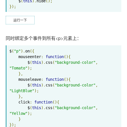
    $
(
this
).
hide
();
});
运行一下
同时绑定多个事件到所有<p>元素上：
$
(
"p"
).
on
({
    mouseenter
:
function
(){
        $
(
this
).
css
(
"background-color"
,
"Tomato"
);
},
    mouseleave
:
function
(){
        $
(
this
).
css
(
"background-color"
,
"LightBlue"
);
},
    click
:
function
(){
        $
(
this
).
css
(
"background-color"
,
"Yellow"
);
}
});