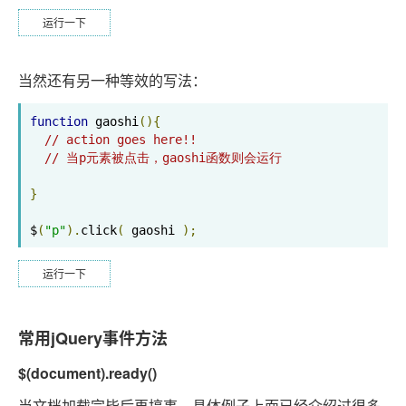
运行一下
当然还有另一种等效的写法：
function
 gaoshi
(){
// action goes here!!
// 当p元素被点击，gaoshi函数则会运行
}
$
(
"p"
).
click
(
 gaoshi 
);
运行一下
常用jQuery事件方法
$(document).ready()
当文档加载完毕后再搞事。具体例子上面已经介绍过很多