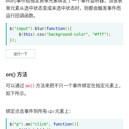
blur()事件给指定表单元素绑定了一个事件监听器，当该表
单元素从选中状态变成未选中状态时，则都会触发事件而
运行回调函数。
$
(
"input"
).
blur
(
function
(){
    $
(
this
).
css
(
"background-color"
,
"#fff"
);
});
运行一下
on() 方法
可以通过
方法来把不只一个事件绑定在指定元素上，
on()
如下所示。
绑定点击事件到所有<p>元素上：
$
(
"p"
).
on
(
"click"
,
function
(){