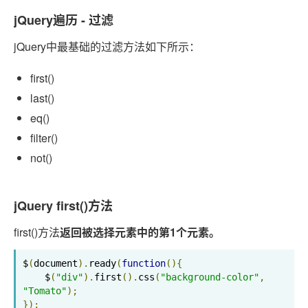
jQuery遍历 - 过滤
jQuery中最基础的过滤方法如下所示：
first()
last()
eq()
filter()
not()
jQuery first()方法
first()方法
返回被选择元素中的第1个元素。
$
(
document
).
ready
(
function
(){
    $
(
"div"
).
first
().
css
(
"background-color"
,
"Tomato"
);
});