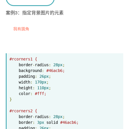
案例3：指定背景图片的元素
我有圆角
#rcorners1 {
    border
-
radius
:
28px
;
    background
:
#46acb6;
    padding
:
26px
;
    width
:
170px
;
    height
:
110px
;
    color
:
#fff;
}
#rcorners2 {
    border
-
radius
:
28px
;
    border
:
3px
 solid 
#46acb6;
    padding
:
26px
;