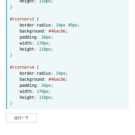
    height
:
110px
;
}
#rcorners3 {
    border
-
radius
:
14px
49px
;
    background
:
#46acb6;
    padding
:
26px
;
    width
:
170px
;
    height
:
110px
;
}
#rcorners4 {
    border
-
radius
:
14px
;
    background
:
#46acb6;
    padding
:
26px
;
    width
:
170px
;
    height
:
110px
;
}
运行一下