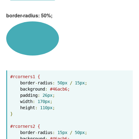
border-radius: 50%;
#rcorners1 {
    border
-
radius
:
50px
/
15px
;
    background
:
#46acb6;
    padding
:
26px
;
    width
:
170px
;
    height
:
110px
;
}
#rcorners2 {
    border
-
radius
:
15px
/
50px
;
    background
:
#46acb6;