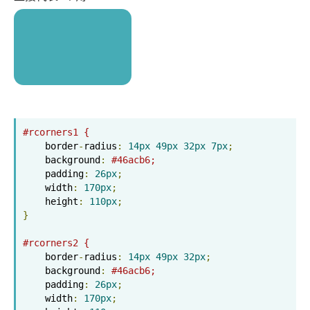
#rcorners1 {
    border
-
radius
:
14px
49px
32px
7px
;
    background
:
#46acb6;
    padding
:
26px
;
    width
:
170px
;
    height
:
110px
;
}
#rcorners2 {
    border
-
radius
:
14px
49px
32px
;
    background
:
#46acb6;
    padding
:
26px
;
    width
:
170px
;