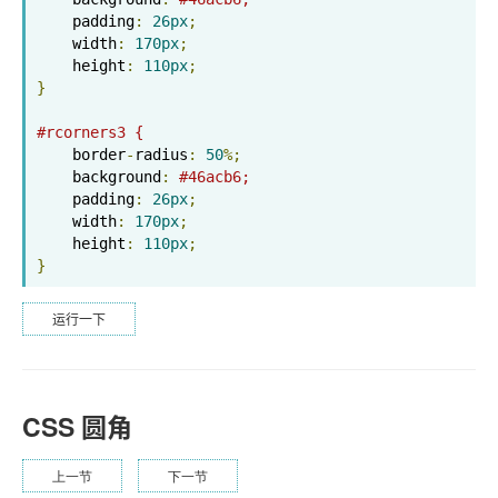
    padding
:
26px
;
    width
:
170px
;
    height
:
110px
;
}
#rcorners3 {
    border
-
radius
:
50
%;
    background
:
#46acb6;
    padding
:
26px
;
    width
:
170px
;
    height
:
110px
;
}
运行一下
CSS 圆角
上一节
下一节