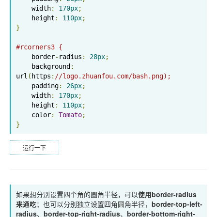
    width
:
170px
;
    height
:
110px
;
}
#rcorners3 {
    border
-
radius
:
28px
;
    background
:
url
(
https
:
//logo.zhuanfou.com/bash.png);
    padding
:
26px
;
    width
:
170px
;
    height
:
110px
;
    color
:
Tomato
;
}
运行一下
如果想分别设置四个角的圆角半径，可以
使用border-radius
来通吃
；也可以分别独立设置四角圆角半径，
border-top-left-
radius
、
border-top-right-radius
、
border-bottom-right-