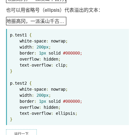
也可以用省略号（ellipsis）代表溢出的文本：
地振高冈，一派溪山千古秀；门朝大海，三合河水万年流
p
.
test1 
{
    white
-
space
:
 nowrap
;
    width
:
200px
;
    border
:
1px
 solid 
#000000;
    overflow
:
 hidden
;
    text
-
overflow
:
 clip
;
}
p
.
test2 
{
    white
-
space
:
 nowrap
;
    width
:
200px
;
    border
:
1px
 solid 
#000000;
    overflow
:
 hidden
;
    text
-
overflow
:
 ellipsis
;
}
运行一下