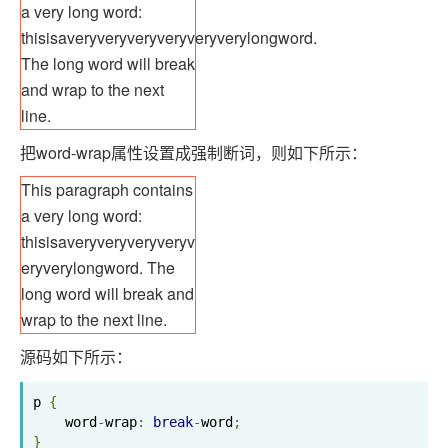
a very long word:
thisisaveryveryveryveryveryverylongword.
The long word will break
and wrap to the next
line.
把word-wrap属性设置成强制断词，则如下所示：
This paragraph contains
a very long word:
thisisaveryveryveryveryv
eryverylongword. The
long word will break and
wrap to the next line.
源码如下所示：
p 
{
    word
-
wrap
:
break
-
word
;
}