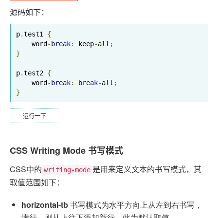
源码如下：
p
.
test1 
{
    word
-
break
:
 keep
-
all
;
}
p
.
test2 
{
    word
-
break
:
break
-
all
;
}
运行一下
CSS Writing Mode 书写模式
CSS中的
是用来定义文本的书写模式，其
writing-mode
取值范围如下：
horizontal-tb
书写模式为水平方向上从左到右书写，
满行，则从上往下添加新行，此为默认取值