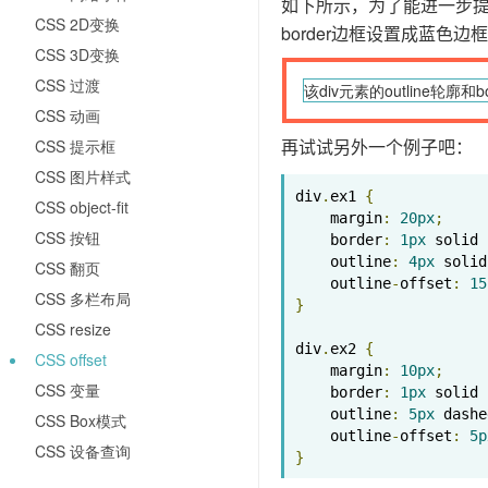
如下所示，为了能进一步提现
CSS 2D变换
border边框设置成蓝色
CSS 3D变换
CSS 过渡
该div元素的outline轮廓
CSS 动画
再试试另外一个例子吧：
CSS 提示框
CSS 图片样式
div
.
ex1 
{
CSS object-fit
    margin
:
20px
;
CSS 按钮
    border
:
1px
 solid 
    outline
:
4px
 solid
CSS 翻页
    outline
-
offset
:
15
CSS 多栏布局
}
CSS resize
div
.
ex2 
{
CSS offset
    margin
:
10px
;
CSS 变量
    border
:
1px
 solid 
    outline
:
5px
 dashe
CSS Box模式
    outline
-
offset
:
5p
CSS 设备查询
}