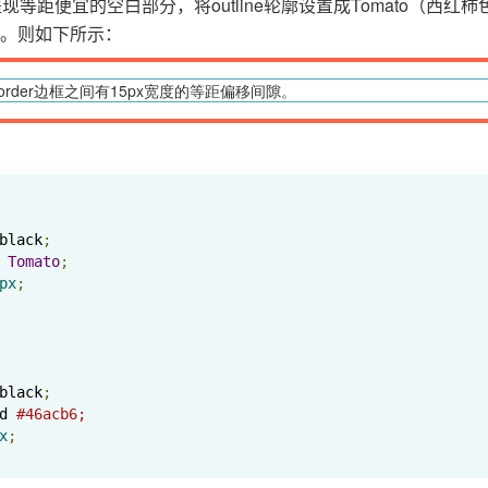
等距便宜的空白部分，将outline轮廓设置成Tomato（西红柿
边框。则如下所示：
和border边框之间有15px宽度的等距偏移间隙。
black
;
 
Tomato
;
px
;
black
;
d 
#46acb6;
x
;