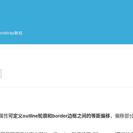
ootstrap教程
属性
可定义outline轮廓和border边框之间的等距偏移
，偏移部