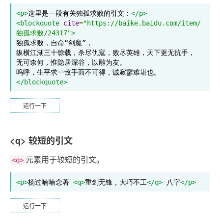
<p>
这里是一段有关独孤求败的引文：
</p>
<blockquote
cite
=
"https://baike.baidu.com/item/
独孤求败/24317"
>
独孤求败，自命“剑魔”，

纵横江湖三十馀载，杀尽仇寇，败尽英雄，天下更无抗手，

无可柰何，惟隐居深谷，以雕为友。

</blockquote>
运行一下
<q> 较短的引文
元素用于较短的引文。
<q>
<p>
杨过喃喃念著 
<q>
重剑无锋，大巧不工
</q>
 八字
</p>
运行一下