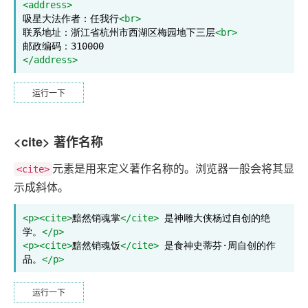
<address>
吸星大法作者：任我行
<br>
联系地址：浙江省杭州市西湖区梅园地下三层
<br>
</address>
运行一下
<cite> 著作名称
元素是用来定义著作名称的。浏览器一般会将其显
<cite>
示成斜体。
<p><cite>
黯然销魂掌
</cite>
 是神雕大侠杨过自创的绝
学。
</p>
<p><cite>
黯然销魂饭
</cite>
 是食神史蒂芬·周自创的作
品。
</p>
运行一下