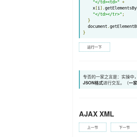
"</td><td>"
+
    x
[
i
].
getElementsBy
"</td></tr>"
;
}
  document
.
getElementB
}
运行一下
专否的一家之言是：实操中，
JSON格式
进行交互。（
一
AJAX XML
上一节
下一节