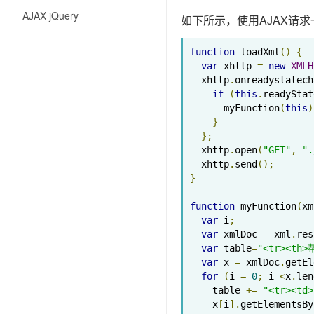
AJAX jQuery
如下所示，使用AJAX请求
function
 loadXml
()
{
var
 xhttp 
=
new
XMLH
  xhttp
.
onreadystatech
if
(
this
.
readyStat
      myFunction
(
this
)
}
};
  xhttp
.
open
(
"GET"
,
".
  xhttp
.
send
();
}
function
 myFunction
(
xm
var
 i
;
var
 xmlDoc 
=
 xml
.
res
var
 table
=
"<tr><th
var
 x 
=
 xmlDoc
.
getEl
for
(
i 
=
0
;
 i 
<
x
.
len
    table 
+=
"<tr><td>
    x
[
i
].
getElementsBy