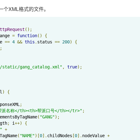
一个XML格式的文件。
ttpRequest
();
ange 
=
function
()
{
e 
==
4
&&
this
.
status 
==
200
)
{
;
/static/gang_catalog.xml"
,
true
);
l
)
{
ponseXML
;
>帮派名称</th><th>帮派口号</th></tr>"
;
ementsByTagName
(
"GANG"
);
gth
;
 i
++)
{
"
+
TagName
(
"NAME"
)[
0
].
childNodes
[
0
].
nodeValue 
+