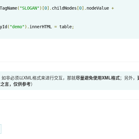
TagName
(
"SLOGAN"
)[
0
].
childNodes
[
0
].
nodeValue 
+
yId
(
"demo"
).
innerHTML 
=
 table
;
如非必须以XML格式来进行交互，那就
尽量避免使用XML格式
；另外，
家之言，仅供参考
）