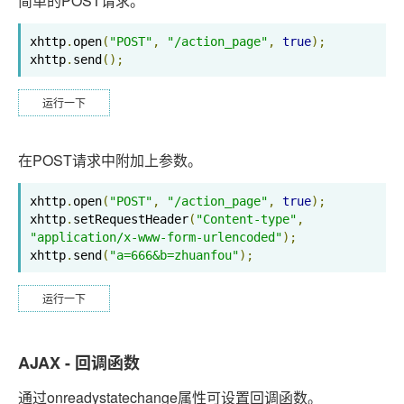
简单的POST请求。
xhttp
.
open
(
"POST"
,
"/action_page"
,
true
);
xhttp
.
send
();
运行一下
在POST请求中附加上参数。
xhttp
.
open
(
"POST"
,
"/action_page"
,
true
);
xhttp
.
setRequestHeader
(
"Content-type"
,
"application/x-www-form-urlencoded"
);
xhttp
.
send
(
"a=666&b=zhuanfou"
);
运行一下
AJAX - 回调函数
通过onreadystatechange属性可设置回调函数。