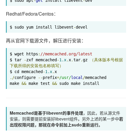
$ sudo apt
-
get
 install libevent
-
dev
Redhat/Fedora/Centos：
$ sudo yum install libevent
-
devel
再从官网下载源文件，解压进行安装：
$ wget https
:
//memcached.org/latest
$ tar 
-
zxf memcached
-
1.x
.
x
.
tar
.
gz 
（具体版本号根据
下载所得的安装包名称填写）
$ cd memcached
-
1.x
.
./
configure 
--
prefix
=
/usr/
local
/
memcached

make 
&&
 make test 
&&
 sudo make install
Memcached是基于libevent的事件处理
，因此，若从源文件
安装，则需要提前安装好libevent组件。另外上述的某一步中
若
出现权限问题，那就在命令前加上sudo重新运行。