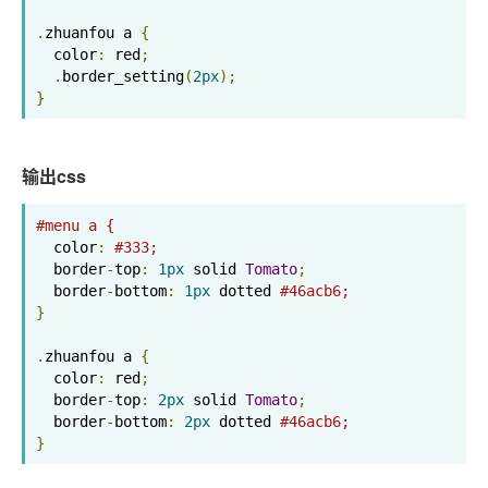
.
zhuanfou a 
{
  color
:
 red
;
.
border_setting
(
2px
);
}
输出css
#menu a {
  color
:
#333;
  border
-
top
:
1px
 solid 
Tomato
;
  border
-
bottom
:
1px
 dotted 
#46acb6;
}
.
zhuanfou a 
{
  color
:
 red
;
  border
-
top
:
2px
 solid 
Tomato
;
  border
-
bottom
:
2px
 dotted 
#46acb6;
}