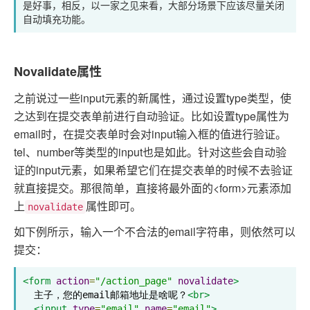
是好事，相反，以一家之见来看，大部分场景下应该尽量关闭
自动填充功能。
Novalidate属性
之前说过一些input元素的新属性，通过设置type类型，使
之达到在提交表单前进行自动验证。比如设置type属性为
email时，在提交表单时会对input输入框的值进行验证。
tel、number等类型的input也是如此。针对这些会自动验
证的input元素，如果希望它们在提交表单的时候不去验证
就直接提交。那很简单，直接将最外面的<form>元素添加
上
属性即可。
novalidate
如下例所示，输入一个不合法的email字符串，则依然可以
提交：
<form
action
=
"/action_page"
novalidate
>
  主子，您的email邮箱地址是啥呢？
<br>
<input
type
=
"email"
name
=
"email"
>