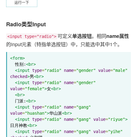
运行一下
Radio类型Input
可定义
单选按钮
。相同
name属性
<input type="radio">
的input元素（特指单选按钮）中，只能选中其中1个。
<form>
  性别:
<br>
<input
type
=
"radio"
name
=
"gender"
value
=
"male"
checked
>
男
<br>
<input
type
=
"radio"
name
=
"gender"
value
=
"female"
>
女
<br>
<br>
  门派:
<br>
<input
type
=
"radio"
name
=
"gang"
value
=
"huashan"
>
华山派
<br>
<input
type
=
"radio"
name
=
"gang"
value
=
"riyue"
>
日月神教
<br>
<input
type
=
"radio"
name
=
"gang"
value
=
"yihe"