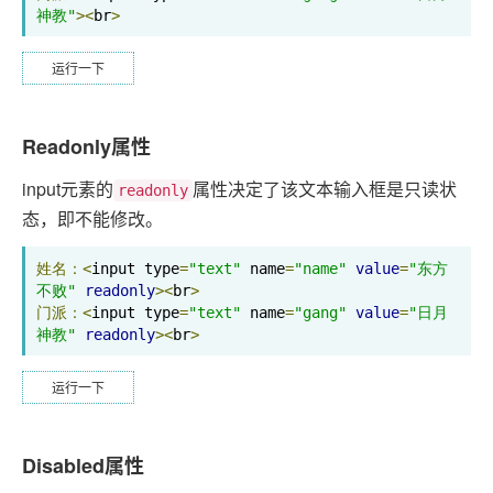
神教"
><
br
>
运行一下
Readonly属性
input元素的
属性决定了该文本输入框是只读状
readonly
态，即不能修改。
姓名：<
input type
=
"text"
 name
=
"name"
value
=
"东方
不败"
readonly
><
br
>
门派：<
input type
=
"text"
 name
=
"gang"
value
=
"日月
神教"
readonly
><
br
>
运行一下
Disabled属性