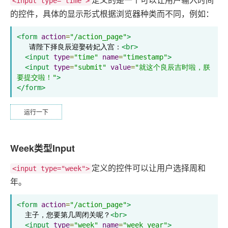
<input type="time">
的控件，具体的显示形式根据浏览器种类而不同，例如：
<form
action
=
"/action_page"
>
   请陛下择良辰迎娶砖妃入宫：
<br>
<input
type
=
"time"
name
=
"timestamp"
>
<input
type
=
"submit"
value
=
"就这个良辰吉时啦，朕
要提交啦！"
>
</form>
运行一下
Week类型Input
定义的控件可以让用户选择周和
<input type="week">
年。
<form
action
=
"/action_page"
>
  主子，您要第几周闭关呢？
<br>
<input
type
=
"week"
name
=
"week_year"
>