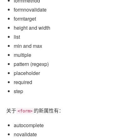
formmethod
formnovalidate
formtarget
height and width
list
min and max
multiple
pattern (regexp)
placeholder
required
step
关于
的新属性有：
<form>
autocomplete
novalidate