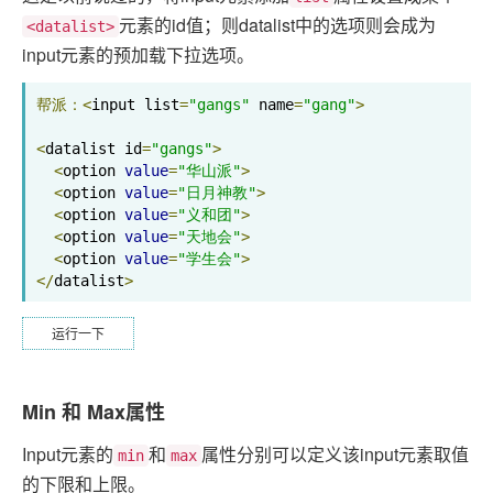
元素的id值；则datalist中的选项则会成为
<datalist>
input元素的预加载下拉选项。
帮派：<
input list
=
"gangs"
 name
=
"gang"
>
<
datalist id
=
"gangs"
>
<
option 
value
=
"华山派"
>
<
option 
value
=
"日月神教"
>
<
option 
value
=
"义和团"
>
<
option 
value
=
"天地会"
>
<
option 
value
=
"学生会"
>
</
datalist
>
运行一下
Min 和 Max属性
Input元素的
和
属性分别可以定义该input元素取值
min
max
的下限和上限。