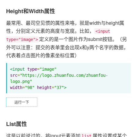
Height和Width属性
最常用、最司空见惯的属性来咯，就是width与height属
性，分别定义元素的高度与宽度。比如，
<input
定义的是一个图片作为submit按钮。（另
type="image">
外可以注意：提交的表单里会出现x和y两个名字的数据，
代表着点击图片的像素坐标位置）
<input
type
=
"image"
src
=
"https://logo.zhuanfou.com/zhuanfou-
logo.png"
width
=
"98"
height
=
"37"
>
运行一下
List属性
这是以前说过的，将input元素添加
属性设置成某个
list