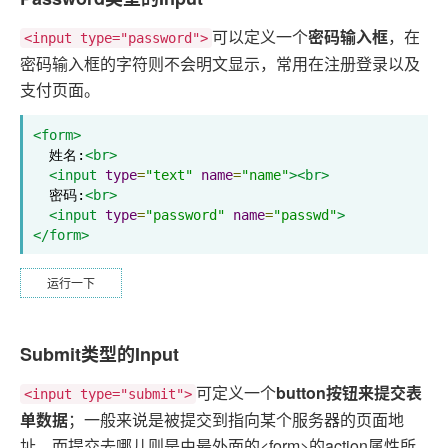
可以定义一个
密码输入框
，在
<input type="password">
密码输入框的字符则不会明文显示，常用在注册登录以及
支付页面。
<form>
  姓名:
<br>
<input
type
=
"text"
name
=
"name"
><br>
  密码:
<br>
<input
type
=
"password"
name
=
"passwd"
>
</form>
运行一下
Submit类型的Input
可定义一个
button按钮来提交表
<input type="submit">
单数据
；一般来说是被提交到指向某个服务器的页面地
址。而提交去哪儿则是由最外面的<form>的action属性所