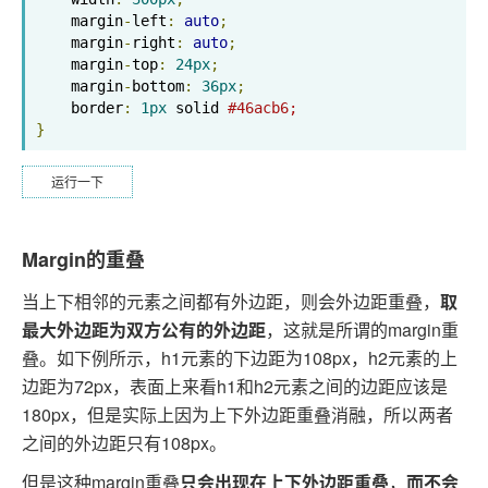
    margin
-
left
:
auto
;
    margin
-
right
:
auto
;
    margin
-
top
:
24px
;
    margin
-
bottom
:
36px
;
    border
:
1px
 solid 
#46acb6;
}
运行一下
Margin的重叠
当上下相邻的元素之间都有外边距，则会外边距重叠，
取
最大外边距为双方公有的外边距
，这就是所谓的margin重
叠。如下例所示，h1元素的下边距为108px，h2元素的上
边距为72px，表面上来看h1和h2元素之间的边距应该是
180px，但是实际上因为上下外边距重叠消融，所以两者
之间的外边距只有108px。
但是这种margin重叠
只会出现在上下外边距重叠
，
而不会