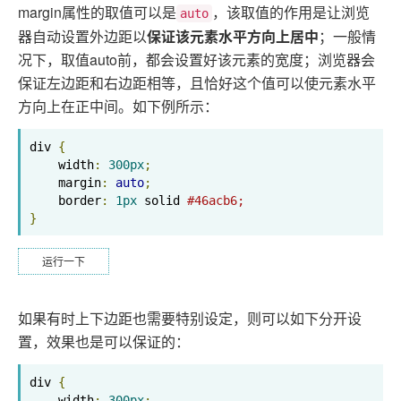
margin属性的取值可以是
，该取值的作用是让浏览
auto
器自动设置外边距以
保证该元素水平方向上居中
；一般情
况下，取值auto前，都会设置好该元素的宽度；浏览器会
保证左边距和右边距相等，且恰好这个值可以使元素水平
方向上在正中间。如下例所示：
div 
{
    width
:
300px
;
    margin
:
auto
;
    border
:
1px
 solid 
#46acb6;
}
运行一下
如果有时上下边距也需要特别设定，则可以如下分开设
置，效果也是可以保证的：
div 
{
    width
:
300px
;