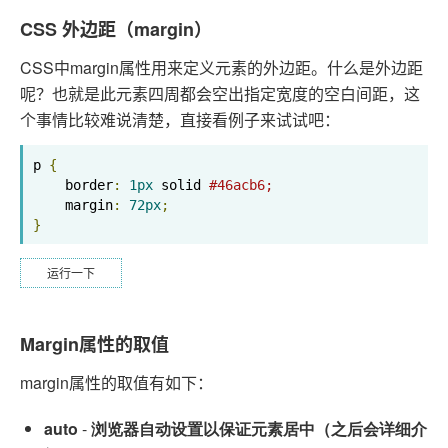
CSS 外边距（margin）
CSS中margin属性用来定义元素的外边距。什么是外边距
呢？也就是此元素四周都会空出指定宽度的空白间距，这
个事情比较难说清楚，直接看例子来试试吧：
p 
{
    border
:
1px
 solid 
#46acb6;
    margin
:
72px
;
}
运行一下
Margin属性的取值
margin属性的取值有如下：
auto
-
浏览器自动设置以保证元素居中（之后会详细介